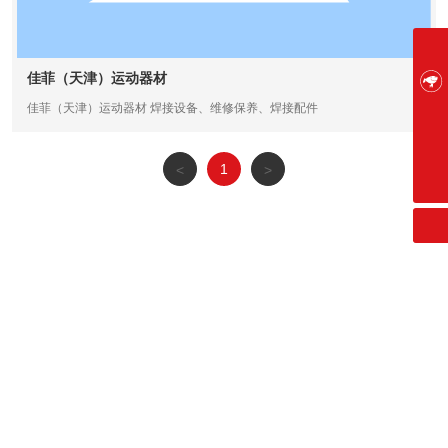
佳菲（天津）运动器材
微信二维码
佳菲（天津）运动器材 焊接设备、维修保养、焊接配件
京东商城
haocheng.cao@tj-friend.com
扫一扫微信二维码
关注我们动态
1
<
>
022-8788 5520
联系我们
客服热线:
022-8788 5520
E-mail:
haocheng.cao@tj-friend.com
公司地址:
天津市西青区京东智能产业园8-2